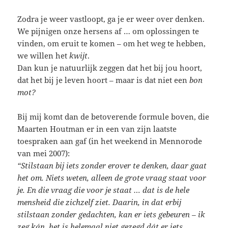
Zodra je weer vastloopt, ga je er weer over denken.
We pijnigen onze hersens af … om oplossingen te
vinden, om eruit te komen – om het weg te hebben,
we willen het
kwijt
.
Dan kun je natuurlijk zeggen dat het bij jou hoort,
dat het bij je leven hoort – maar is dat niet een
bon
mot?
Bij mij komt dan de betoverende formule boven, die
Maarten Houtman er in een van zijn laatste
toespraken aan gaf (in het weekend in Mennorode
van mei 2007):
“Stilstaan bij iets zonder erover te denken, daar gaat
het om. Niets weten, alleen de grote vraag staat voor
je. En die vraag die voor je staat … dat is de hele
mensheid die zichzelf ziet. Daarin, in dat erbij
stilstaan zonder gedachten, kan er iets gebeuren – ik
zeg kán, het is helemaal niet gezegd dát er iets