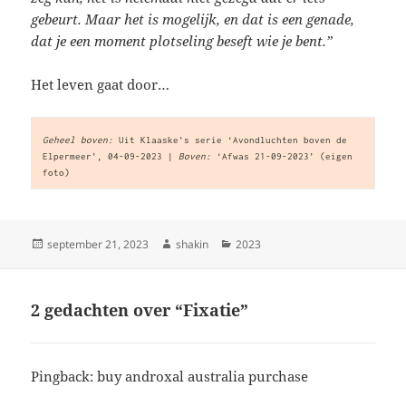
gebeurt. Maar het is mogelijk, en dat is een genade,
dat je een moment plotseling beseft wie je bent.”
Het leven gaat door…
Geheel boven:
 Uit Klaaske's serie ‘Avondluchten boven de 
Elpermeer’, 04-09-2023 | 
Boven:
 ‘Afwas 21-09-2023’ (eigen 
foto)
Geplaatst
Auteur
Categorieën
september 21, 2023
shakin
2023
op
2 gedachten over “Fixatie”
Pingback:
buy androxal australia purchase