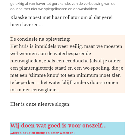
gelukkig al van haver tot gort kende, van de verbouwing van de
douche met nieuwe spiegelkasten en en wasbakken.
Klaaske moest met haar rollator om al dat gerei
heen laveren…
De conclusie na oplevering:
Het huis is inmiddels weer veilig, maar we moesten
wel wennen aan de waterbesparende
nieuwigheden, zoals een ecodouche (alsof je onder
een plantengietertje staat) en een wc-spoeling, die je
met een ‘slimme knop’ tot een minimum moet zien
te beperken – het water blijft anders doorstromen
tot in der eeuwigheid…
Hier is onze nieuwe slogan:
Wij
doen wat goed is voor onszelf
…
…tegen heug en meug en beter weten in!