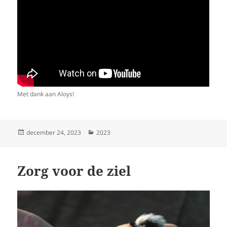
Met dank aan Aloys!
Geplaatst
Categorieën
december 24, 2023
2023
op
Zorg voor de ziel