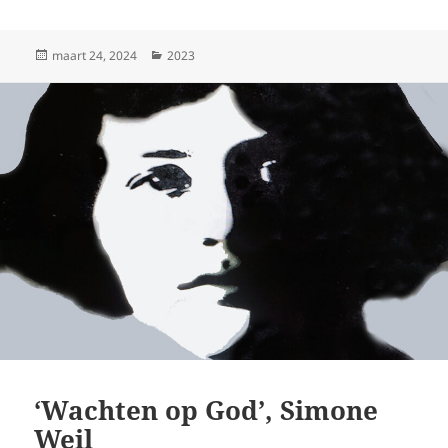
Geplaatst
Categorieën
maart 24, 2024
2023
op
‘Wachten op God’, Simone
Weil