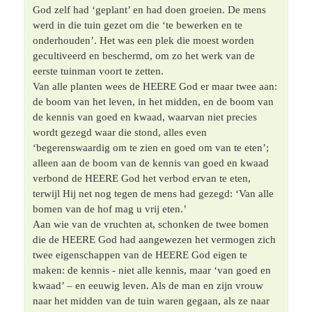
God zelf had ‘geplant’ en had doen groeien. De mens 
werd in die tuin gezet om die ‘te bewerken en te 
onderhouden’. Het was een plek die moest worden 
gecultiveerd en beschermd, om zo het werk van de 
eerste tuinman voort te zetten.
Van alle planten wees de HEERE God er maar twee aan: 
de boom van het leven, in het midden, en de boom van 
de kennis van goed en kwaad, waarvan niet precies 
wordt gezegd waar die stond, alles even 
‘begerenswaardig om te zien en goed om van te eten’; 
alleen aan de boom van de kennis van goed en kwaad 
verbond de HEERE God het verbod ervan te eten, 
terwijl Hij net nog tegen de mens had gezegd: ‘Van alle 
bomen van de hof mag u vrij eten.’	 

Aan wie van de vruchten at, schonken de twee bomen 
die de HEERE God had aangewezen het vermogen zich 
twee eigenschappen van de HEERE God eigen te 
maken: de kennis - niet alle kennis, maar ‘van goed en 
kwaad’ – en eeuwig leven. Als de man en zijn vrouw 
naar het midden van de tuin waren gegaan, als ze naar 