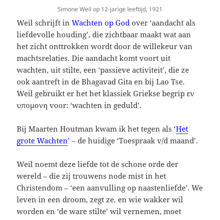
Simone Weil op 12-jarige leeftijd, 1921
Weil schrijft in
Wachten op God
over ‘aandacht als
liefdevolle houding’, die zichtbaar maakt wat aan
het zicht onttrokken wordt door de willekeur van
machtsrelaties. Die aandacht komt voort uit
wachten, uit stilte, een ‘passieve activiteit’, die ze
ook aantreft in de Bhagavad Gita en bij Lao Tse.
Weil gebruikt er het het klassiek Griekse begrip εν
υπομονη voor: ‘wachten in geduld’.
Bij Maarten Houtman kwam ik het tegen als
‘
Het
grote Wachten
’
– de huidige ‘Toespraak v/d maand’.
Weil noemt deze liefde tot de schone orde der
wereld – die zij trouwens node mist in het
Christendom – ‘een aanvulling op naastenliefde’. We
leven in een droom, zegt ze, en wie wakker wil
worden en ‘de ware stilte’ wil vernemen, moet