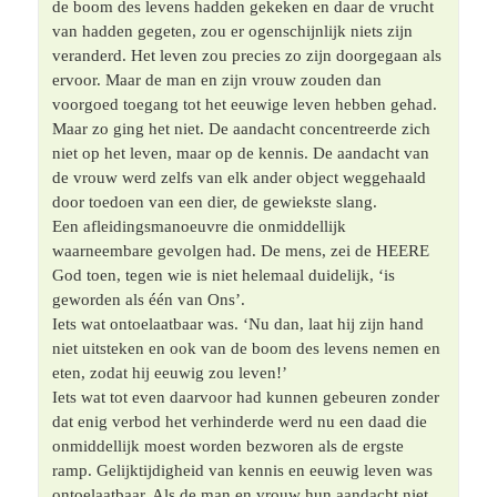
de boom des levens hadden gekeken en daar de vrucht 
van hadden gegeten, zou er ogenschijnlijk niets zijn 
veranderd. Het leven zou precies zo zijn doorgegaan als 
ervoor. Maar de man en zijn vrouw zouden dan 
voorgoed toegang tot het eeuwige leven hebben gehad. 
Maar zo ging het niet. De aandacht concentreerde zich 
niet op het leven, maar op de kennis. De aandacht van 
de vrouw werd zelfs van elk ander object weggehaald 
door toedoen van een dier, de gewiekste slang.	 

Een afleidingsmanoeuvre die onmiddellijk 
waarneembare gevolgen had. De mens, zei de HEERE 
God toen, tegen wie is niet helemaal duidelijk, ‘is 
geworden als één van Ons’.	 

Iets wat ontoelaatbaar was. ‘Nu dan, laat hij zijn hand 
niet uitsteken en ook van de boom des levens nemen en 
eten, zodat hij eeuwig zou leven!’	 

Iets wat tot even daarvoor had kunnen gebeuren zonder 
dat enig verbod het verhinderde werd nu een daad die 
onmiddellijk moest worden bezworen als de ergste 
ramp. Gelijktijdigheid van kennis en eeuwig leven was 
ontoelaatbaar. Als de man en vrouw hun aandacht niet 