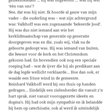
‘één van ons’?
Nee, dat was hij niet. Ik hoorde al gauw van mijn
vader – die ouderling was – wat zijn achtergrond
was: Valkhoff was een zogenaamde ‘bekeerde Jood’.
Hij was dus niet iemand aan wie het
kerklidmaatschap van generatie op generatie
doorgegeven was en die, zoals wij, vlak na de
geboorte gedoopt was. Hij was iemand van buiten,
die
bewust
voor de kerk en het Christendom
gekozen had. En bovendien ook nog een speciale
roeping had – wat de ijver die hij als predikant aan
de dag legde wellicht verklaarde… Hoe dan ook, er
waaide een frisse wind in de gemeente.
Reinhard Valkhoff werd bij ons thuis op handen
gedragen… Eindelijk een zielenherder die vanuit z’n
hart sprak, niet vanuit vooropgezette ideeën en
dogma’s. Hij had ook mijn sympathie en ik belandde
bij hem op catechisatie, ook al werd ik uiteindelijk