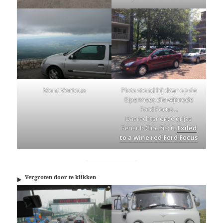
Mont Ventoux
Plots stond hij daar op de
Elpermeer, die wijnrode
Ford Focus…
Daarachter onze grijze
Renault Clio. Zie: 6.
Exiled
to a wine red Ford Focus
Vergroten door te klikken