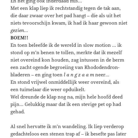
En het ging ook inderdaad mis…
Met een klap liep ik rechtstandig tegen de tak aan,
die daar zwaar over het pad hangt – die als uit het
niets tevoorschijn kwam, ik had ik haar gewoon niet
gezien
…
BOEM!!
En toen beleefde ik de wereld in slow motion … ik
stond op m’n benen te tollen, merkte dat ik mezelf
niet overeind kon houden, zag intussen in de berm
een zacht ogende begroeiing van Rhododendron-
bladeren – en ging toen
l a n g z a a m
neer…
En stond vrijwel onmiddellijk weer overeind, als
een tuimelaar die weer opduikelt.
Wel dreunde de klap nog na, mijn hele hoofd deed
pijn… Gelukkig maar dat ik een stevige pet op had
gehad.
Al snel hervatte ik m’n wandeling. Ik liep verderop
gedachteloos een stenen trap af – ik besefte pas later