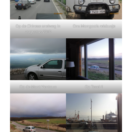
Op de Chinese snelweg in
Ons Mongools reisbusje
augustus 2010
Op de Mont Ventoux
Op Texel-1