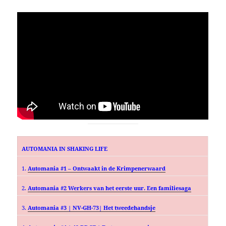
AUTOMANIA IN SHAKING LIFE
1.
Automania #1 – Ontwaakt in de Krimpenerwaard
2.
Automania #2 Werkers van het eerste uur. Een familiesaga
3.
Automania #3 | NV-GH-73| Het tweedehandsje