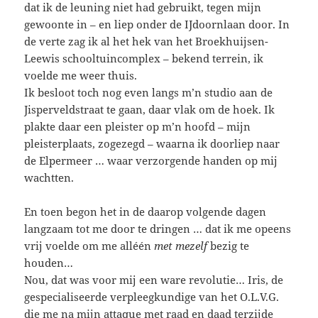
dat ik de leuning niet had gebruikt, tegen mijn
gewoonte in – en liep onder de IJdoornlaan door. In
de verte zag ik al het hek van het Broekhuijsen-
Leewis schooltuincomplex – bekend terrein, ik
voelde me weer thuis.
Ik besloot toch nog even langs m’n studio aan de
Jisperveldstraat te gaan, daar vlak om de hoek. Ik
plakte daar een pleister op m’n hoofd – mijn
pleisterplaats, zogezegd – waarna ik doorliep naar
de Elpermeer … waar verzorgende handen op mij
wachtten.
En toen begon het in de daarop volgende dagen
langzaam tot me door te dringen … dat ik me opeens
vrij voelde om me alléén
met mezelf
bezig te
houden…
Nou, dat was voor mij een ware revolutie… Iris, de
gespecialiseerde verpleegkundige van het O.L.V.G.
die me na mijn attaque met raad en daad terzijde