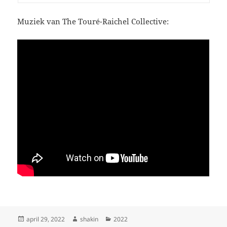
Muziek van The Touré-Raichel Collective:
Geplaatst
Auteur
Categorieën
april 29, 2022
shakin
2022