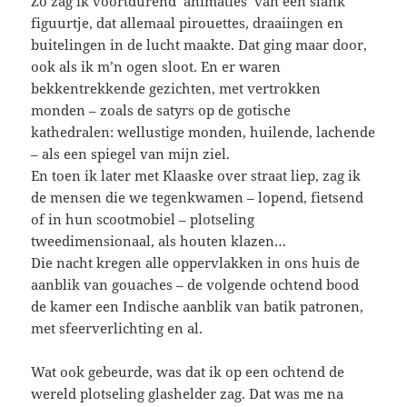
Zo zag ik voortdurend ‘animaties’ van een slank
figuurtje, dat allemaal pirouettes, draaiingen en
buitelingen in de lucht maakte. Dat ging maar door,
ook als ik m’n ogen sloot. En er waren
bekkentrekkende gezichten, met vertrokken
monden – zoals de satyrs op de gotische
kathedralen: wellustige monden, huilende, lachende
– als een spiegel van mijn ziel.
En toen ik later met Klaaske over straat liep, zag ik
de mensen die we tegenkwamen – lopend, fietsend
of in hun scootmobiel – plotseling
tweedimensionaal, als houten klazen…
Die nacht kregen alle oppervlakken in ons huis de
aanblik van gouaches – de volgende ochtend bood
de kamer een Indische aanblik van batik patronen,
met sfeerverlichting en al.
Wat ook gebeurde, was dat ik op een ochtend de
wereld plotseling glashelder zag. Dat was me na