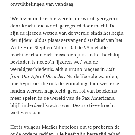
ontwikkelingen van vandaag.
‘We leven in de echte wereld, die wordt geregeerd
door kracht, die wordt geregeerd door macht. Dat
zijn de ijzeren wetten van de wereld sinds het begin
der tijden’, aldus plaatsvervangend stafchef van het
Witte Huis Stephen Miller. Dat de VS met alle
machtsvertoon zich misschien juist in het herfsttij
bevinden is net zo’n ‘ijzeren wet’ van de
wereldgeschiedenis, aldus Bruno Maçães in
Exit
from Our Age of Disorder.
Nu de liberale waarden,
hoe hypocriet die ook decennialang door westerse
landen werden nageleefd, geen rol van betekenis
meer spelen in de wereld van de Pax Americana,
blijft inderdaad kracht over. Destructieve kracht
welteverstaan.
Het is volgens Maçães hopeloos om te proberen de
oude orde te redden. Die heeft zijn beste tijd gehad.