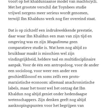
voort op het khalduniaanse model van machtscycli.
Met het grootste verschil dat Toynbees studie
vrijwel nergens meer serieus wordt genomen,
terwijl Ibn Khalduns werk nog fier overeind staat.
Dat is op zichzelf een indrukwekkende prestatie,
daar waar Ibn Khaldun een man van zijn tijd en
omgeving was en zijn
Muqadimma
geen
comparatieve studie is. Wat hem nog altijd zo
bruikbaar maakt is misschien wel zijn
vindingrijkheid, heldere taal en multidisciplinaire
aanpak. Voor de één een antropoloog, voor de ander
een socioloog, voor weer een ander een
geschiedfilosoof en soms zelfs een proto-
marxistische econoom: allemaal anachronistische
labels, maar het toont wel het ontzag dat Ibn
Khaldun nog altijd geniet onder hedendaagse
wetenschappers. Zijn denken geeft nog altijd
aanknopingspunten voor het begrijpen van