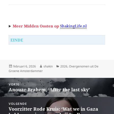
Meer Midden Oosten op
ShakingLife.nl
EINDE
Geplaatst
Auteur
Categorieën
februari 6, 2026
shakin
2026
,
Overgenomen uit De
op
Groene Amsterdammer
Bericht
VORIG
navigatie
Anouar Brahem, ‘After the last sky’
Vorig
bericht:
VOLGENDE
Voorzitter Rode Kruis: ‘Wat we in Gaza
Volgend