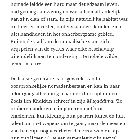
nomade leidde een hard maar deugdzaam leven,
had genoeg aan weinig en was alleen afhankelijk
van zijn clan of stam. In zijn natuurlijke habitat was
hij heer en meester, buitenstaanders konden zich
niet handhaven in het onherbergzame gebied.
Buiten de stad kon de nomadische stam zich
vrijspelen van de cyclus waar elke beschaving
uiteindelijk aan ten onderging. De nobele wilde
avant la lettre.
De laatste generatie is losgeweekt van het
oorspronkelijke nomadenbestaan en kan in haar
teloorgang alleen nog maar de schijn ophouden.
Zoals Ibn Khaldun schreef in zijn
Muqaddima:
‘Ze
proberen anderen te imponeren met hun
emblemen, hun kleding, hun paardrijkunst en hun
talent om met wapens om te gaan, maar de meesten
van hen zijn nog weerlozer dan vrouwen die op
hun rug liggen.’ (Dat een samenleving in verval