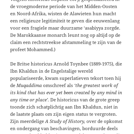
de vroegmoderne periode van het Midden-Oosten
en Noord-Afrika, wisten de Alawieten hun macht
een religieuze legitimiteit te geven die eeuwenlang
voor een fragiele maar duurzame ‘asabiyya zorgde.
De Marokkaanse monarch leunt nog op altijd op de
claim een rechtstreekse afstammeling te zijn van de
profeet Mohammed.)
De Britse historicus Arnold Toynbee (1889-1975), die
Ibn Khaldun in de Engelstalige wereld
populariseerde, kwam superlatieven tekort toen hij
de
Muqaddima
omschreef als
‘the greatest work of
its kind that has ever yet been created by any mind in
any time or place’.
De historicus van de grote greep
toonde zich schatplichtig aan Ibn Khaldun, niet in
de laatste plaats om zijn eigen status te vergroten.
Zijn meerdelige
A Study of History,
over de opkomst
en ondergang van beschavingen, borduurde deels