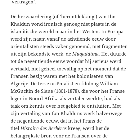
‘vertragen’.
De herwaardering (of ‘herontdekking’) van Ibn
Khaldun vond ironisch genoeg niet plaats in de
islamitische wereld maar in het Westen. In Europa
werd zijn naam vanaf de achttiende eeuw door
oriëntalisten steeds vaker genoemd, met fragmenten
uit zijn bekendste werk, de
Muqaddima
. Het duurde
tot de negentiende eeuw voordat hij serieus werd
vertaald, niet geheel toevallig op het moment dat de
Fransen bezig waren met het koloniseren van
Algerije. De Ierse oriëntalist en filoloog William
McGuckin de Slane (1801-1878), die voor het Franse
leger in Noord-Afrika als vertaler werkte, had als
taak om kennis over het gebied te ontsluiten. Met
zijn vertaling van Ibn Khalduns werk halverwege
de negentiende eeuw, dat in het Frans de
titel
Histoire des Berbères
kreeg, werd het de
belangrijkste bron voor de Fransen over de