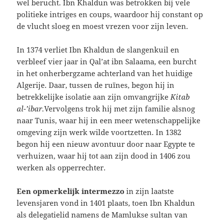
wel berucht. Ibn Khaldun was betrokken bij vele
politieke intriges en coups, waardoor hij constant op
de vlucht sloeg en moest vrezen voor zijn leven.
In 1374 verliet Ibn Khaldun de slangenkuil en
verbleef vier jaar in Qal’at ibn Salaama, een burcht
in het onherbergzame achterland van het huidige
Algerije. Daar, tussen de ruïnes, begon hij in
betrekkelijke isolatie aan zijn omvangrijke
Kitab
al-’ibar.
Vervolgens trok hij met zijn familie alsnog
naar Tunis, waar hij in een meer wetenschappelijke
omgeving zijn werk wilde voortzetten. In 1382
begon hij een nieuw avontuur door naar Egypte te
verhuizen, waar hij tot aan zijn dood in 1406 zou
werken als opperrechter.
Een opmerkelijk intermezzo
in zijn laatste
levensjaren vond in 1401 plaats, toen Ibn Khaldun
als delegatielid namens de Mamlukse sultan van