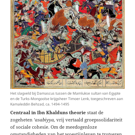
Het slagveld bij Damascus tussen de Mamlukse sultan van Egypte
en de Turks-Mongoolse krijgsheer Timoer Lenk, toegeschreven aan
Kamaleddin Behzad, ca. 1494-1495
Centraal in Ibn Khalduns theorie
staat de
zogeheten
‘asabiyya,
vrij vertaald groepssolidariteit
of sociale cohesie. Om de meedogenloze
omstandigheden van het woestijnleven te trotseren