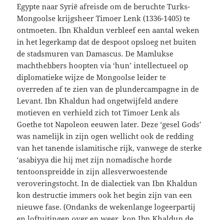
Egypte naar Syrië afreisde om de beruchte Turks-
Mongoolse krijgsheer Timoer Lenk (1336-1405) te
ontmoeten. Ibn Khaldun verbleef een aantal weken
in het legerkamp dat de despoot opsloeg net buiten
de stadsmuren van Damascus. De Mamlukse
machthebbers hoopten via ‘hun’ intellectueel op
diplomatieke wijze de Mongoolse leider te
overreden af te zien van de plundercampagne in de
Levant. Ibn Khaldun had ongetwijfeld andere
motieven en verhield zich tot Timoer Lenk als
Goethe tot Napoleon eeuwen later. Deze ‘gesel Gods’
was namelijk in zijn ogen wellicht ook de redding
van het tanende islamitische rijk, vanwege de sterke
‘asabiyya die hij met zijn nomadische horde
tentoonspreidde in zijn allesverwoestende
veroveringstocht. In de dialectiek van Ibn Khaldun
kon destructie immers ook het begin zijn van een
nieuwe fase. (Ondanks de wekenlange logeerpartij
en loftuitingen over en weer, kon Ibn Khaldun de