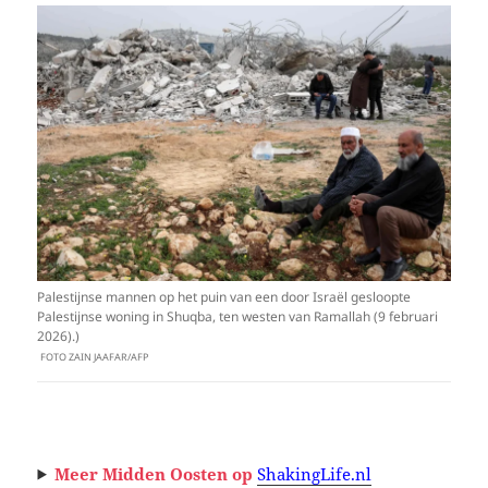
Palestijnse mannen op het puin van een door Israël gesloopte
Palestijnse woning in Shuqba, ten westen van Ramallah (9 februari
2026).)
FOTO ZAIN JAAFAR/AFP
Meer Midden Oosten op
ShakingLife.nl