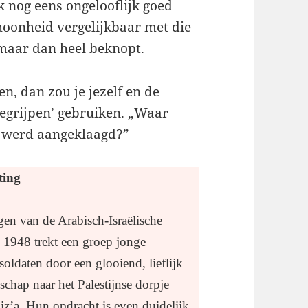
k nog eens ongelooflijk goed
hoonheid vergelijkbaar met die
 maar dan heel beknopt.
ren, dan zou je jezelf en de
begrijpen’ gebruiken. „Waar
k werd aangeklaagd?”
ting
gen van de Arabisch-Israëlische
 1948 trekt een groep jonge
 soldaten door een glooiend, lieflijk
schap naar het Palestijnse dorpje
iz’a. Hun opdracht is even duidelijk