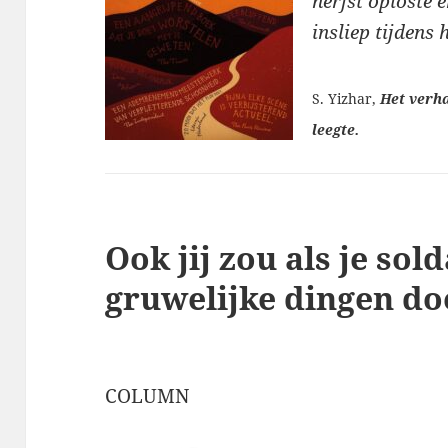
herfst oploste 
insliep tijdens 
S. Yizhar,
Het verha
leegte.
Ook jij zou als je sol
gruwelijke dingen d
COLUMN