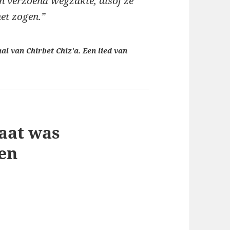
en verzoend wegzakte, alsof ze
het zogen.”
al van Chirbet Chiz’a. Een lied van
daat was
oen