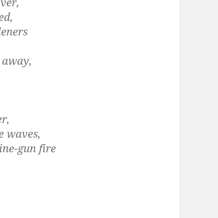
ver,
ed,
deners
s away,
er,
he waves,
ine-gun fire