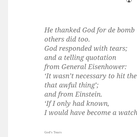
He thanked God for de bomb
others did too.
God responded with tears;
and a telling quotation
from General Eisenhower:
‘It wasn’t necessary to hit t
that awful thing’;
and from Einstein.
‘If I only had known,
I would have become a watc
God’s Tears