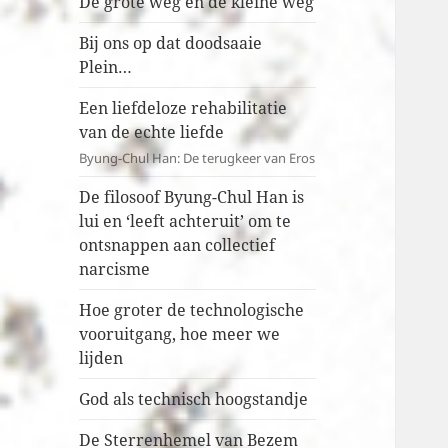
De grote weg en de kleine weg
Bij ons op dat doodsaaie
Plein…
Een liefdeloze rehabilitatie
van de echte liefde
Byung-Chul Han: De terugkeer van Eros
De filosoof Byung-Chul Han is
lui en ‘leeft achteruit’ om te
ontsnappen aan collectief
narcisme
Hoe groter de technologische
vooruitgang, hoe meer we
lijden
God als technisch hoogstandje
De Sterrenhemel van Bezem