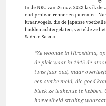
☢
In de NRC van 26 nov. 2022 las ik de 
oud-profwielrenner en journalist. Naa
kraanvogels, die de Japanse voetball
hadden achtergelaten, vertelde ze he
Sadako Sasaki:
“Ze woonde in Hiroshima, op
de plek waar in 1945 de ato
twee jaar oud, maar overleefd
een sterke meid, die goed kon
bleek ze leukemie te hebben
hoeveelheid straling waaraan