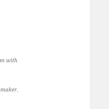
hem with
hmaker.