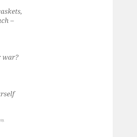
askets,
ach –
r war?
rself
10).