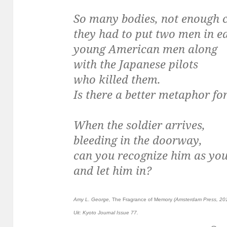
So many bodies, not enough c
they had to put two men in e
young American men along
with the Japanese pilots
who killed them.
Is there a better metaphor fo
When the soldier arrives,
bleeding in the doorway,
can you recognize him as you
and let him in?
Amy L. George,
The Fragrance of Memory
(Amsterdam Press, 20
Uit: Kyoto Journal Issue 77.