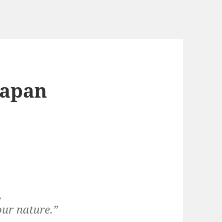
Japan
,
our nature.”