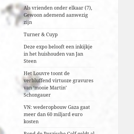
Als vrienden onder elkaar (7),
Gewoon ademend aanwezig
zijn
Turner & Cuyp
Deze expo belooft een inkijkje
in het huishouden van Jan
Steen
Het Louvre toont de
verbluffend virtuoze gravures
van ‘mooie Martin’
Schongauer
VN: wederopbouw Gaza gaat
meer dan 60 miljard euro
kosten
Rond de Perzische Golf geldt al