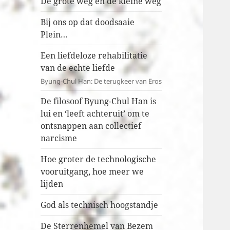
De grote weg en de kleine weg
Bij ons op dat doodsaaie
Plein…
Een liefdeloze rehabilitatie
van de echte liefde
Byung-Chul Han: De terugkeer van Eros
De filosoof Byung-Chul Han is
lui en ‘leeft achteruit’ om te
ontsnappen aan collectief
narcisme
Hoe groter de technologische
vooruitgang, hoe meer we
lijden
God als technisch hoogstandje
De Sterrenhemel van Bezem