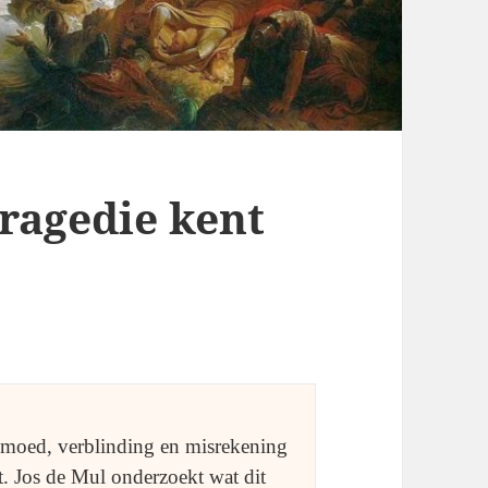
ragedie kent
moed, verblinding en misrekening 
t. Jos de Mul onderzoekt wat dit 