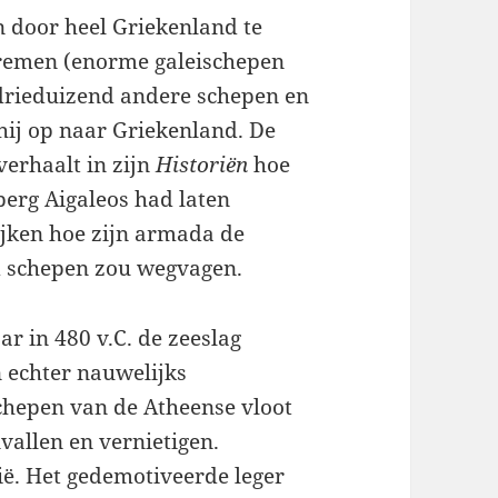
n door heel Griekenland te
remen (enorme galeischepen
, drieduizend andere schepen en
hij op naar Griekenland. De
verhaalt in zijn
Historiën
hoe
berg Aigaleos had laten
ijken hoe zijn armada de
d schepen zou wegvagen.
ar in 480 v.C. de zeeslag
 echter nauwelijks
hepen van de Atheense vloot
vallen en vernietigen.
zië. Het gedemotiveerde leger