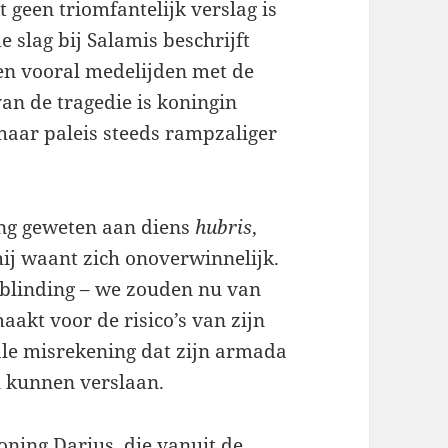
t geen triomfantelijk verslag is
 slag bij Salamis beschrijft
 en vooral medelijden met de
an de tragedie is koningin
haar paleis steeds rampzaliger
ang geweten aan diens
hubris
,
ij waant zich onoverwinnelijk.
blinding – we zouden nu van
aakt voor de risico’s van zijn
tale misrekening dat zijn armada
u kunnen verslaan.
oning Darius, die vanuit de