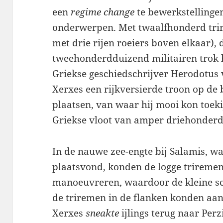
een
regime change
te bewerkstellinge
onderwerpen. Met twaalfhonderd tri
met drie rijen roeiers boven elkaar)
tweehonderdduizend militairen trok 
Griekse geschiedschrijver Herodotus 
Xerxes een rijkversierde troon op de 
plaatsen, van waar hij mooi kon toek
Griekse vloot van amper driehonder
In de nauwe zee-engte bij Salamis, wa
plaatsvond, konden de logge triremen
manoeuvreren, waardoor de kleine sc
de triremen in de flanken konden aan
Xerxes
sneakte
ijlings terug naar Per