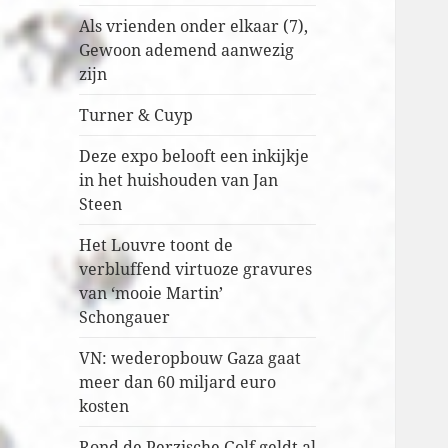
Als vrienden onder elkaar (7),
Gewoon ademend aanwezig
zijn
Turner & Cuyp
Deze expo belooft een inkijkje
in het huishouden van Jan
Steen
Het Louvre toont de
verbluffend virtuoze gravures
van ‘mooie Martin’
Schongauer
VN: wederopbouw Gaza gaat
meer dan 60 miljard euro
kosten
Rond de Perzische Golf geldt al