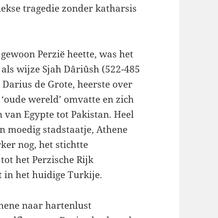
iekse tragedie zonder katharsis
g gewoon Perzië heette, was het
als wijze Sjah Dâriûsh (522-485
g Darius de Grote, heerste over
 ‘oude wereld’ omvatte en zich
 van Egypte tot Pakistan. Heel
in moedig stadstaatje, Athene
er nog, het stichtte
tot het Perzische Rijk
 in het huidige Turkije.
hene naar hartenlust