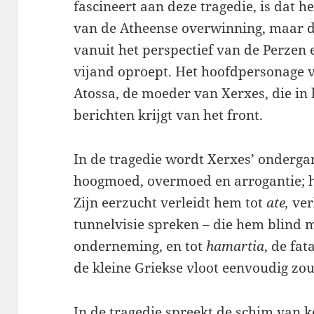
fascineert aan deze tragedie, is dat he
van de Atheense overwinning, maar de
vanuit het perspectief van de Perzen
vijand oproept. Het hoofdpersonage v
Atossa, de moeder van Xerxes, die in 
berichten krijgt van het front.
In de tragedie wordt Xerxes’ onderg
hoogmoed, overmoed en arrogantie; h
Zijn eerzucht verleidt hem tot
ate,
ver
tunnelvisie spreken – die hem blind m
onderneming, en tot
hamartia
, de fa
de kleine Griekse vloot eenvoudig zo
In de tragedie spreekt de schim van k