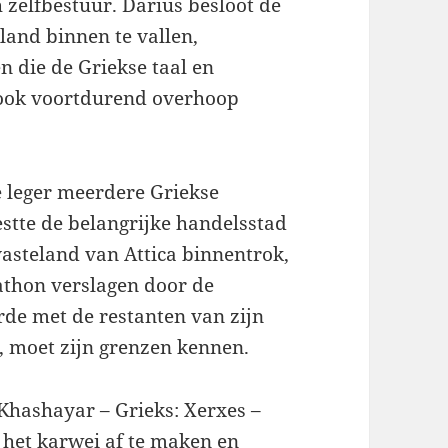
 zelfbestuur. Darius besloot de
nland binnen te vallen,
n die de Griekse taal en
 ook voortdurend overhoop
e leger meerdere Griekse
estte de belangrijke handelsstad
 vasteland van Attica binnentrok,
athon verslagen door de
de met de restanten van zijn
is, moet zijn grenzen kennen.
Khashayar – Grieks: Xerxes –
 het karwei af te maken en