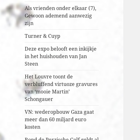
Als vrienden onder elkaar (7),
Gewoon ademend aanwezig
zijn
Turner & Cuyp
Deze expo belooft een inkijkje
in het huishouden van Jan
Steen
Het Louvre toont de
verbluffend virtuoze gravures
van ‘mooie Martin’
Schongauer
VN: wederopbouw Gaza gaat
meer dan 60 miljard euro
kosten
Rond de Perzische Golf geldt al