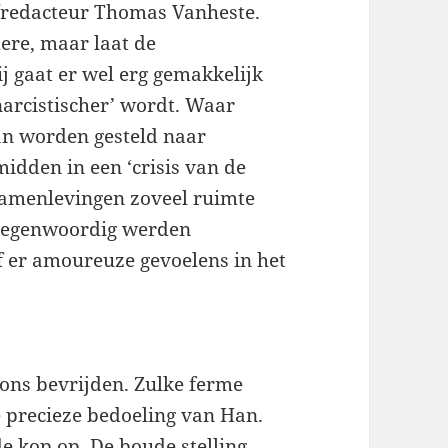
t/redacteur Thomas Vanheste.
ere, maar laat de
j gaat er wel erg gemakkelijk
narcistischer’ wordt. Waar
kan worden gesteld naar
idden in een ‘crisis van de
 samenlevingen zoveel ruimte
n tegenwoordig werden
f er amoureuze gevoelens in het
 ons bevrijden. Zulke ferme
precieze bedoeling van Han.
de kop op. De boude stelling