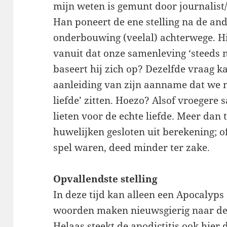
mijn weten is gemunt door journalis
Han poneert de ene stelling na de and
onderbouwing (veelal) achterwege. Hi
vanuit dat onze samenleving ‘steeds 
baseert hij zich op? Dezelfde vraag 
aanleiding van zijn aanname dat we m
liefde’ zitten. Hoezo? Alsof vroegere
lieten voor de echte liefde. Meer da
huwelijken gesloten uit berekening; o
spel waren, deed minder ter zake.
Opvallendste stelling
In deze tijd kan alleen een Apocalyps
woorden maken nieuwsgierig naar de 
Helaas steekt de apodictitis ook hier 