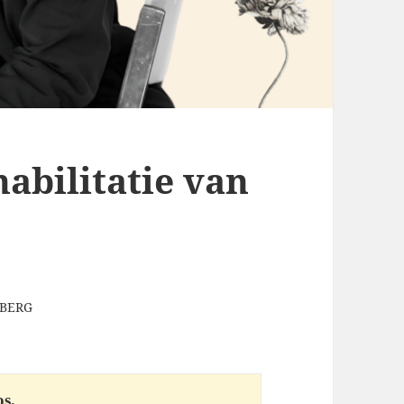
habilitatie van
NBERG
s.