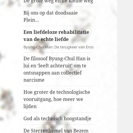
De grote weg en de kleine weg
Bij ons op dat doodsaaie
Plein…
Een liefdeloze rehabilitatie
van de echte liefde
Byung-Chul Han: De terugkeer van Eros
De filosoof Byung-Chul Han is
lui en ‘leeft achteruit’ om te
ontsnappen aan collectief
narcisme
Hoe groter de technologische
vooruitgang, hoe meer we
lijden
God als technisch hoogstandje
De Sterrenhemel van Bezem