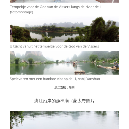
Tempeltje voor de God van de Vissers langs de rivier de Li
(fotomontage)
Uitzicht vanuit het tempeltje voor de God van de Vissers
Spelevaren met een bamboe vlot op de Li, nabij Yanshuo
漓江遊船，陽朔
漓江沿岸的漁神廟（蒙太奇照片