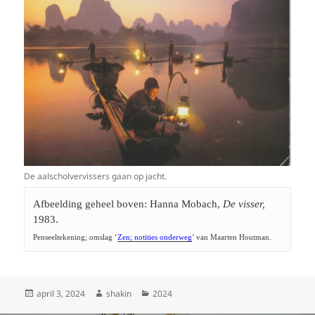
De aalscholvervissers gaan op jacht.
Afbeelding geheel boven: Hanna Mobach, 
De visser,
1983.
Penseeltekening; omslag ‘
Zen; notities onderweg
’ van Maarten Houtman.
Geplaatst
Auteur
Categorieën
april 3, 2024
shakin
2024
op