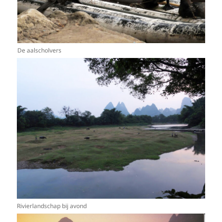
De aalscholvers
Rivierlandschap bij avond