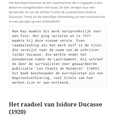
Het kunstwerk bestaat uit een naaimachine die is ingepakt in een
deken en vastgebonden met touw. De titel verwijst naar een
beroemde zin van de dichter Comte de Lautréamont (Isidore
Ducasse): “mooi als de toevallige ontmoeting van een naaimachine
en een paraplu op een ontleedtafel”.
Man Ray maakte dit werk oorspronkelijk voor 
een foto. Het ging verloren en in 1971 
maakte hij deze nieuwe versie. Even 
raadselachtig als het werk zelf is de titel, 
die verwijst naar de naam van de schrijver 
Isidor Ducasse, die werkte onder het 
pseudoniem Comte de Lautréamont. Hij schreef 
de door de surrealisten zeer gewaardeerde 
publicatie 'Les Chants de Maldoror' (1869). 
Dit boek beschouwden de surrealisten als een 
beginselverklaring, veel titels van hun 
werken zijn er aan ontleend.
Het raadsel van Isidore Ducasse
(1920)