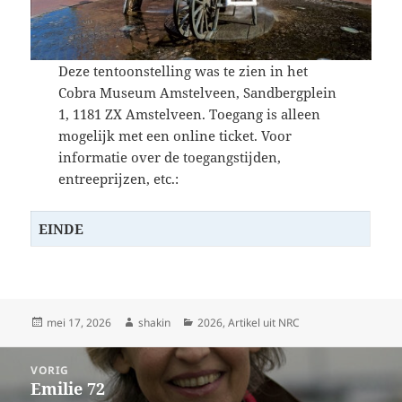
Deze tentoonstelling was te zien in het
Cobra Museum Amstelveen, Sandbergplein
1, 1181 ZX Amstelveen. Toegang is alleen
mogelijk met een online ticket. Voor
informatie over de toegangstijden,
entreeprijzen, etc.:
EINDE
Geplaatst
Auteur
Categorieën
mei 17, 2026
shakin
2026
,
Artikel uit NRC
op
Bericht
VORIG
navigatie
Emilie 72
Vorig