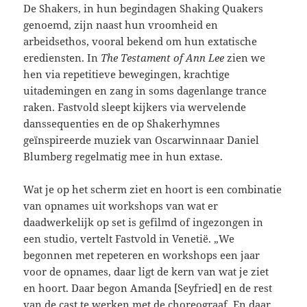
De Shakers, in hun begindagen Shaking Quakers
genoemd, zijn naast hun vroomheid en
arbeidsethos, vooral bekend om hun extatische
erediensten. In
The Testament of Ann Lee
zien we
hen via repetitieve bewegingen, krachtige
uitademingen en zang in soms dagenlange trance
raken. Fastvold sleept kijkers via wervelende
danssequenties en de op Shakerhymnes
geïnspireerde muziek van Oscarwinnaar Daniel
Blumberg regelmatig mee in hun extase.
Wat je op het scherm ziet en hoort is een combinatie
van opnames uit workshops van wat er
daadwerkelijk op set is gefilmd of ingezongen in
een studio, vertelt Fastvold in Venetië. „We
begonnen met repeteren en workshops een jaar
voor de opnames, daar ligt de kern van wat je ziet
en hoort. Daar begon Amanda [Seyfried] en de rest
van de cast te werken met de choreograaf. En daar