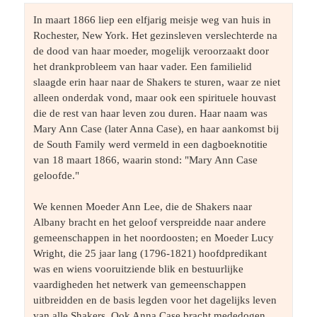
In maart 1866 liep een elfjarig meisje weg van huis in 
Rochester, New York. Het gezinsleven verslechterde na 
de dood van haar moeder, mogelijk veroorzaakt door 
het drankprobleem van haar vader. Een familielid 
slaagde erin haar naar de Shakers te sturen, waar ze niet 
alleen onderdak vond, maar ook een spirituele houvast 
die de rest van haar leven zou duren. Haar naam was 
Mary Ann Case (later Anna Case), en haar aankomst bij 
de South Family werd vermeld in een dagboeknotitie 
van 18 maart 1866, waarin stond: "Mary Ann Case 
geloofde."
We kennen Moeder Ann Lee, die de Shakers naar 
Albany bracht en het geloof verspreidde naar andere 
gemeenschappen in het noordoosten; en Moeder Lucy 
Wright, die 25 jaar lang (1796-1821) hoofdpredikant 
was en wiens vooruitziende blik en bestuurlijke 
vaardigheden het netwerk van gemeenschappen 
uitbreidden en de basis legden voor het dagelijks leven 
van alle Shakers. Ook Anna Case bracht mededogen, 