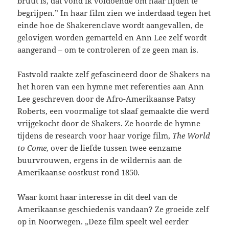
bruut is, dat vond ik voldoende om haar lijden te
begrijpen.” In haar film zien we inderdaad tegen het
einde hoe de Shakerenclave wordt aangevallen, de
gelovigen worden gemarteld en Ann Lee zelf wordt
aangerand – om te controleren of ze geen man is.
Fastvold raakte zelf gefascineerd door de Shakers na
het horen van een hymne met referenties aan Ann
Lee geschreven door de Afro-Amerikaanse Patsy
Roberts, een voormalige tot slaaf gemaakte die werd
vrijgekocht door de Shakers. Ze hoorde de hymne
tijdens de research voor haar vorige film,
The World
to Come
, over de liefde tussen twee eenzame
buurvrouwen, ergens in de wildernis aan de
Amerikaanse oostkust rond 1850.
Waar komt haar interesse in dit deel van de
Amerikaanse geschiedenis vandaan? Ze groeide zelf
op in Noorwegen. „Deze film speelt wel eerder