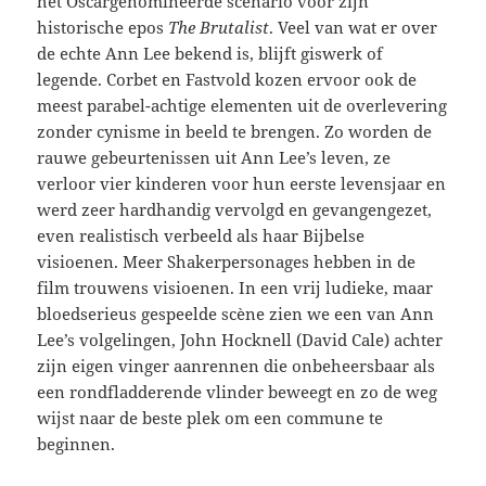
het Oscargenomineerde scenario voor zijn
historische epos
The Brutalist
. Veel van wat er over
de echte Ann Lee bekend is, blijft giswerk of
legende. Corbet en Fastvold kozen ervoor ook de
meest parabel-achtige elementen uit de overlevering
zonder cynisme in beeld te brengen. Zo worden de
rauwe gebeurtenissen uit Ann Lee’s leven, ze
verloor vier kinderen voor hun eerste levensjaar en
werd zeer hardhandig vervolgd en gevangengezet,
even realistisch verbeeld als haar Bijbelse
visioenen. Meer Shakerpersonages hebben in de
film trouwens visioenen. In een vrij ludieke, maar
bloedserieus gespeelde scène zien we een van Ann
Lee’s volgelingen, John Hocknell (David Cale) achter
zijn eigen vinger aanrennen die onbeheersbaar als
een rondfladderende vlinder beweegt en zo de weg
wijst naar de beste plek om een commune te
beginnen.