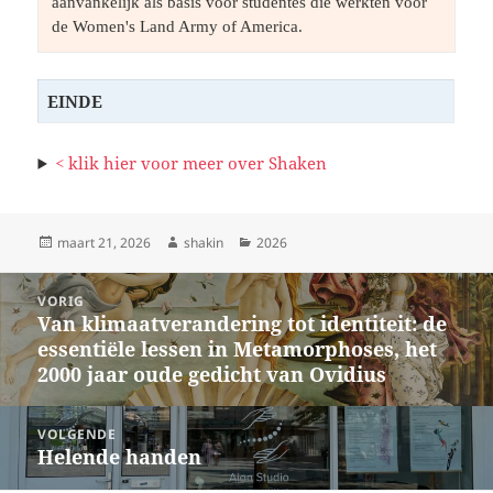
aanvankelijk als basis voor studentes die werkten voor 
de Women's Land Army of America.
EINDE
<
klik hier voor meer over Shaken
Geplaatst
Auteur
Categorieën
maart 21, 2026
shakin
2026
op
Bericht
VORIG
navigatie
Van klimaatverandering tot identiteit: de
Vorig
essentiële lessen in Metamorphoses, het
bericht:
2000 jaar oude gedicht van Ovidius
VOLGENDE
Helende handen
Volgend
bericht: