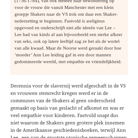
(1736-1784), valt ook meteen haar bewondering op 
voor de vrouw die vanuit Manchester met een klein 
groepje Shakers naar de VS trok om daar een Shaker-
nederzetting te beginnen. Fastvold is areligieus 
opgevoed en onderschrijft niet alle ideeën van Lee – 
Lee had van kinds af aan bijvoorbeeld een sterke afkeer 
van seks, ook op latere leeftijd zag ze het als de wortel 
van alle kwaad. Maar de Noorse werd geraakt door hoe 
‘moeder’ Ann Lee leiding gaf in een door mannen 
gedomineerde wereld, met empathie en vriendelijkheid. 
Decennia voor de slavernij werd afgeschaft in de VS
en vrouwen stemrecht kregen werd er in de
communes van de Shakers al geen onderscheid
gemaakt op basis van geslacht of afkomst en was er
veel empathie voor kinderen. Fastvold snapt dus
niet waarom de Shakers geen grotere plek innemen
in de Amerikaanse geschiedenisboeken, terwijl Ann
Lee „een van de grootste utopische gemeenschappen