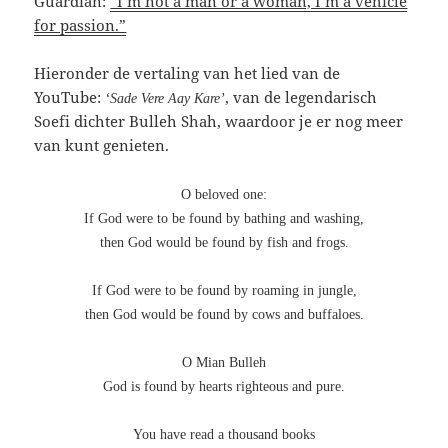
Guardian:
“I’m not a man or a woman, I’m a vehicle
for passion.”
Hieronder de vertaling van het lied van de
YouTube:
, van de legendarisch
‘Sade Vere Aay Kare’
Soefi dichter Bulleh Shah, waardoor je er nog meer
van kunt genieten.
O beloved one:
If God were to be found by bathing and washing,
then God would be found by fish and frogs.
If God were to be found by roaming in jungle,
then God would be found by cows and buffaloes.
O Mian Bulleh
God is found by hearts righteous and pure.
You have read a thousand books