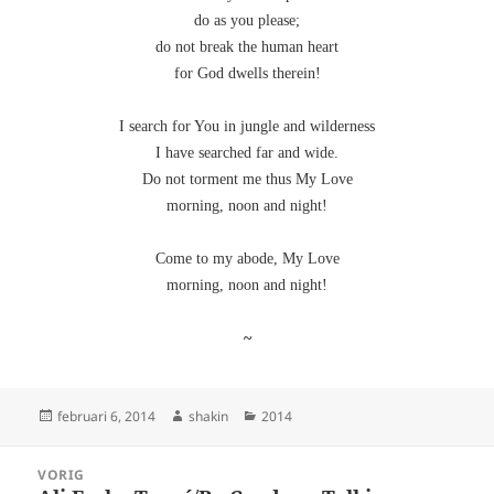
do as you please;
do not break the human heart
for God dwells therein!
I search for You in jungle and wilderness
I have searched far and wide.
Do not torment me thus My Love
morning, noon and night!
Come to my abode, My Love
morning, noon and night!
~
Geplaatst
Auteur
Categorieën
februari 6, 2014
shakin
2014
op
Bericht
VORIG
navigatie