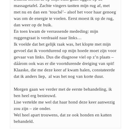
massagetafel. Zachte vingers tastten mijn rug af, met 
met nu en dan een ‘touché’– alsof het voor haar genoeg 
was om de energie te voelen. Eerst moest ik op de rug, 
dan weer op de buik.
En toen kwam de verrassende mededing: mijn 
ruggengraat is verdraaid naar links…
Ik voelde dat het gelijk raak was, het klopte met mijn 
gevoel dat ik voortdurend op mijn hoede moet zijn voor 
gevaar van links. Dus die diagnose viel op z’n plaats – 
dáárom ook was er die voortdurende dreiging van spit!
Klaaske, die me deze keer af kwam halen, constateerde 
dat ik anders liep,  al was het nog van korte duur.
Morgen gaan we verder met de eerste behandeling, ik 
ben heel erg benieuwd. 
Lise vertelde me wel dat haar hond deze keer aanwezig 
zou zijn – zie onder.
Wel heel apart trouwens, dat ze ook honden en katten 
behandeld.