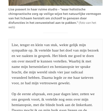
Lise poseert in haar ruime studio – “waar holistische
chiropractische zorg op veilige wijze het natuurlijke vermogen
van het lichaam herstelt om zichzelf te genezen door
disfuncties in het zenuwstelsel aan te pakken.​​”
(foto van het
web)
Lise, tenger en klein van stuk, wekte gelijk mijn 
sympathie op. Ik vertelde haar het doel van mijn bezoek 
en we raakten in gesprek. Het bleek me goed te doen 
om over mezelf te kunnen vertellen. Waarbij ik met 
name mijn herseninfarct en hemianopsie ter sprake 
bracht, die mijn wereld sinds vier jaar radicaal 
veranderd hebben. Daarna legde ze me haar tarieven 
voor, ze had mijn vertrouwen gewekt.
Op de eerste afspraak, een paar dagen later, zetten we 
ons gesprek voort, ik vertelde nog eens over mijn 
hemianopsie, met die blinde hoek aan de linkerkant.
Daarna mocht ik op mijn buik gaan liggen op de 