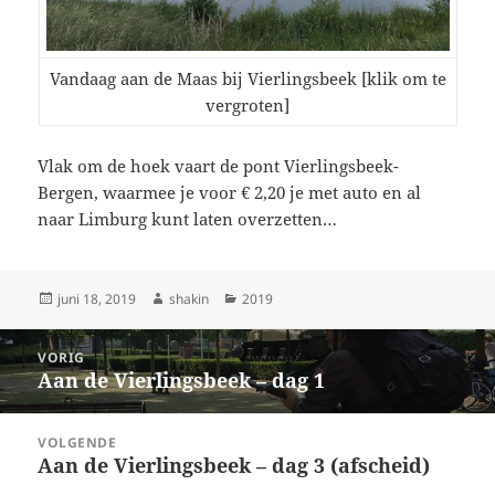
Vandaag aan de Maas bij Vierlingsbeek [klik om te
vergroten]
Vlak om de hoek vaart de pont Vierlingsbeek-
Bergen, waarmee je voor € 2,20 je met auto en al
naar Limburg kunt laten overzetten…
Geplaatst
Auteur
Categorieën
juni 18, 2019
shakin
2019
op
Bericht
VORIG
navigatie
Aan de Vierlingsbeek – dag 1
Vorig
bericht:
VOLGENDE
Aan de Vierlingsbeek – dag 3 (afscheid)
Volgend
bericht: