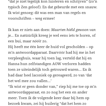
“dat je niet tegelijk kon luisteren en schrijven” (zo’n
typisch Zen geloof). En dat gebeurde met een snauw.
Ik wist genoeg: dit was een man van regels en
voorschriften – weg ermee!
Ik kan er niets aan doen:
Maarten
híéld gewoon van
je…
En natúúrlijk kreeg je wel eens iets te horen, of
een bui, maar
nóóit
zo.
Hij heeft me één keer de huid vol gescholden – op
m’n antwoordapparaat. Daarvóór had hij me in het
verpleeghuis, waar hij toen lag, verteld dat hij en
Hanna hun zelfstandigen AOW verloren hadden
toen ze uiteindelijk toch getrouwd waren… En ik
had daar heel laconiek op gereageerd, zo van ‘dat
het wel mee zou vallen…’
“Ik wist er geen donder van,” riep hij me toe op m’n
antwoordapparaat, en zo nog het een en ander
meer. Toen ik de volgende keer daar bij hem op
bezoek kwam, zei hij huilerig “dat het hem zo