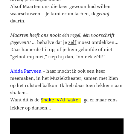
Alsof Maarten ons die keer gewoon had willen
waarschuwen… Je kunt erom lachen, ik
geloof
daarin.
Maarten heeft ons nooit één regel, één voorschrift
gegeven!!! …
behalve dat je
zelf
moest ontdekken…
Dáár hamerde hij op, of je hem geloofde of niet –
“geloof mij niet,” riep hij dan, “ontdek zélf!”
Abida Parveen
– haar mocht ik ook een keer
meemaken, in het Muziektheater, samen met Rien
op het rolstoel balkon. Ik heb daar toen lekker staan
shaken…
Want dit is de
ga er maar eens
Shake v/d Wake
,
lekker op dansen…