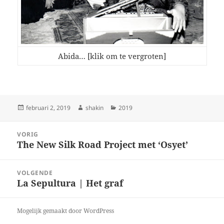
Abida… [klik om te vergroten]
Geplaatst
Auteur
Categorieën
februari 2, 2019
shakin
2019
op
Bericht
VORIG
navigatie
The New Silk Road Project met ‘Osyet’
Vorig
bericht:
VOLGENDE
La Sepultura | Het graf
Volgend
bericht:
Mogelijk gemaakt door WordPress