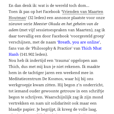
En dan denk ik: wat is de wereld toch dom…
Toen ik pas op het Facebook ‘
Vrienden van Maarten
Houtman
‘ (32 leden) een annonce plaatste voor onze
nieuwe serie
Meester Okada en het geheim van de
adem
(met vijf sessietoespraken van Maarten), zag ik
daar toevallig een door Facebook ‘voorgesteld groep’
verschijnen, met de naam
‘Breath, you are online’
,
fans van de ‘Philosophy & Practice’ van
Thich Nhat
Hanh
(141.902 leden).
Nou heb ik indertijd een ’trauma’ opgelopen aan
Thich, dus met mij kun je niet rekenen. Ik maakte
hem in de tachtiger jaren een weekend mee in
Meditatiecentrum De Kosmos, waar hij bij ons
werkgroepje kwam zitten. Hij begon z’n onderricht,
tot iemand ouder gewoonte getrouw in een schriftje
begon te schrijven. Waarschijnlijk zag ik zijn mond
vertrekken en nam uit solidariteit ook maar een
blaadje papier. Je begrijpt, ik kreeg de volle laag,