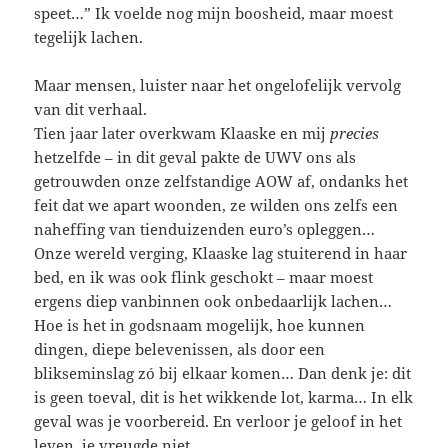
speet…” Ik voelde nog mijn boosheid, maar moest
tegelijk lachen.
Maar mensen, luister naar het ongelofelijk vervolg
van dit verhaal.
Tien jaar later overkwam Klaaske en mij
precies
hetzelfde – in dit geval pakte de UWV ons als
getrouwden onze zelfstandige AOW af, ondanks het
feit dat we apart woonden, ze wilden ons zelfs een
naheffing van tienduizenden euro’s opleggen…
Onze wereld verging, Klaaske lag stuiterend in haar
bed, en ik was ook flink geschokt – maar moest
ergens diep vanbinnen ook onbedaarlijk lachen…
Hoe is het in godsnaam mogelijk, hoe kunnen
dingen, diepe belevenissen, als door een
blikseminslag zó bij elkaar komen… Dan denk je: dit
is geen toeval, dit is het wikkende lot, karma… In elk
geval was je voorbereid. En verloor je geloof in het
leven, je vreugde niet…