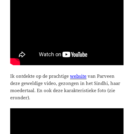
Ik ontdekte op de prachtige
website
van Parveen
deze geweldige video, gezongen in het Sindhi, haar
moedertaal. En ook deze karakteristieke foto (zie
eronder).