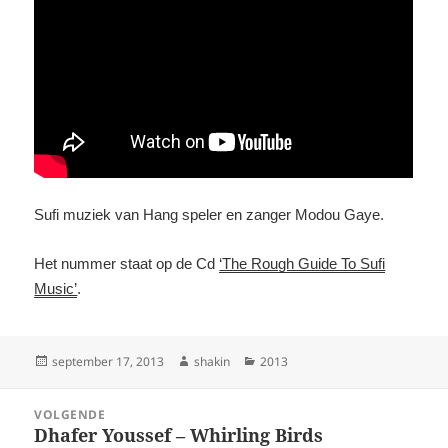
Sufi muziek van Hang speler en zanger Modou Gaye.
Het nummer staat op de Cd
‘The Rough Guide To Sufi
Music’
.
Geplaatst
Auteur
Categorieën
september 17, 2013
shakin
2013
op
Bericht
VOLGENDE
navigatie
Dhafer Youssef – Whirling Birds
Volgend