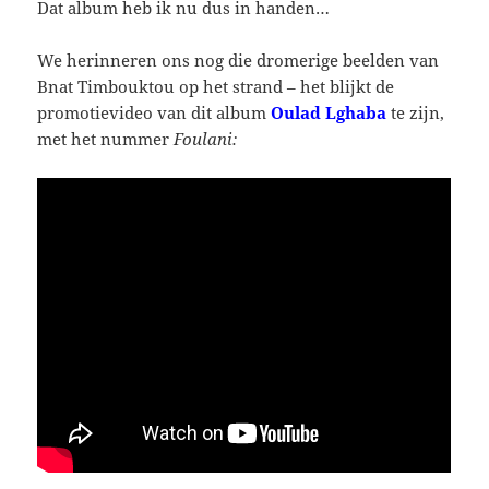
Dat album heb ik nu dus in handen…
We herinneren ons nog die dromerige beelden van
Bnat Timbouktou op het strand – het blijkt de
promotievideo van dit album
Oulad Lghaba
te zijn,
met het nummer
Foulani: