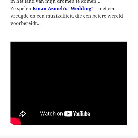
in het land van mijn dromen te komen…
Ze spelen
Kinan Azmeh’s “Wedding”
– met een
vreugde en een muzikaliteit, die een betere wereld
voorbereidt…