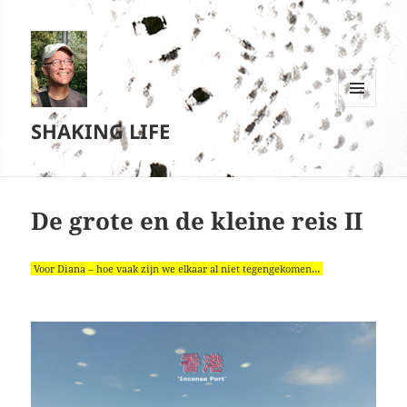
MENU
SHAKING LIFE
EN
WIDGETS
De grote en de kleine reis II
Voor Diana – hoe vaak zijn we elkaar al niet tegengekomen…