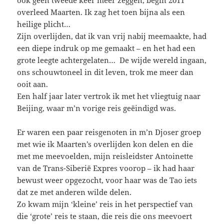
ook geen tweede keer meer zeggen, begin 2011
overleed Maarten. Ik zag het toen bijna als een
heilige plicht…
Zijn overlijden, dat ik van vrij nabij meemaakte, had
een diepe indruk op me gemaakt – en het had een
grote leegte achtergelaten… De wijde wereld ingaan,
ons schouwtoneel in dit leven, trok me meer dan
ooit aan.
Een half jaar later vertrok ik met het vliegtuig naar
Beijing, waar m’n vorige reis geëindigd was.
Er waren een paar reisgenoten in m’n Djoser groep
met wie ik Maarten’s overlijden kon delen en die
met me meevoelden, mijn reisleidster Antoinette
van de Trans-Siberië Expres voorop – ik had haar
bewust weer opgezocht, voor haar was de Tao iets
dat ze met anderen wilde delen.
Zo kwam mijn ‘kleine’ reis in het perspectief van
die ‘grote’ reis te staan, die reis die ons meevoert