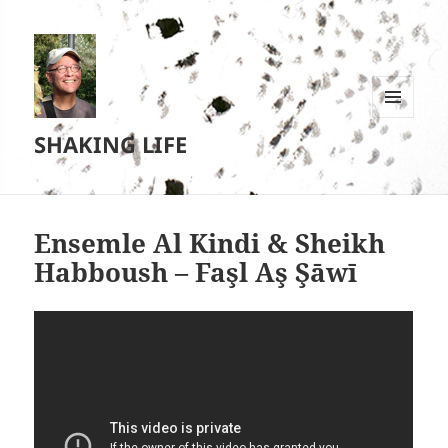
MENU
SHAKING LIFE
EN
WIDGETS
Ensemle Al Kindi & Sheikh
Habboush – Faşl Aş Şāwī