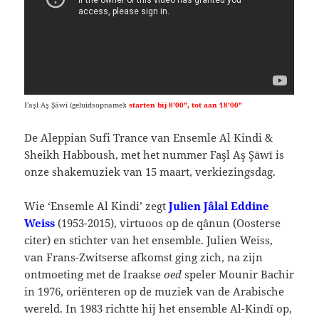
Faşl Aş Şāwī (geluidsopname):
starten bij 8’00”, tot aan 18’00”
De Aleppian Sufi Trance van Ensemle Al Kindi &
Sheikh Habboush, met het nummer Faşl Aş Şāwī is
onze shakemuziek van 15 maart, verkiezingsdag.
Wie ‘Ensemle Al Kindi’ zegt
Julien Jâlal Eddine
Weiss
(1953-2015), virtuoos op de qânun (Oosterse
citer) en stichter van het ensemble. Julien Weiss,
van Frans-Zwitserse afkomst ging zich, na zijn
ontmoeting met de Iraakse
oed
speler Mounir Bachir
in 1976, oriënteren op de muziek van de Arabische
wereld. In 1983 richtte hij het ensemble Al-Kindî op,