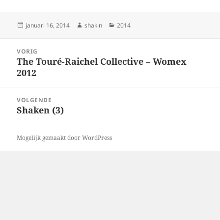
Geplaatst
Auteur
Categorieën
januari 16, 2014
shakin
2014
op
Bericht
VORIG
navigatie
The Touré-Raichel Collective – Womex
Vorig
2012
bericht:
VOLGENDE
Shaken (3)
Volgend
bericht:
Mogelijk gemaakt door WordPress