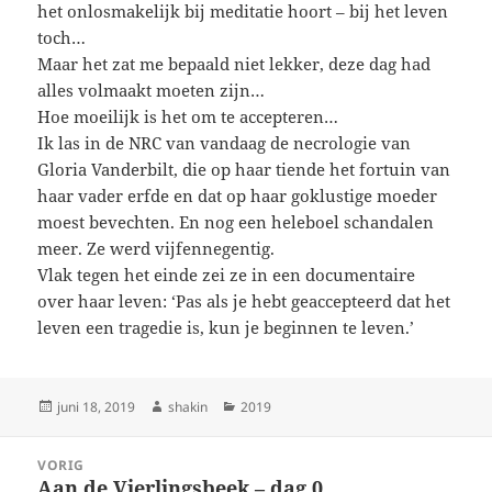
het onlosmakelijk bij meditatie hoort – bij het leven
toch…
Maar het zat me bepaald niet lekker, deze dag had
alles volmaakt moeten zijn…
Hoe moeilijk is het om te accepteren…
Ik las in de NRC van vandaag de necrologie van
Gloria Vanderbilt, die op haar tiende het fortuin van
haar vader erfde en dat op haar goklustige moeder
moest bevechten. En nog een heleboel schandalen
meer. Ze werd vijfennegentig.
Vlak tegen het einde zei ze in een documentaire
over haar leven: ‘Pas als je hebt geaccepteerd dat het
leven een tragedie is, kun je beginnen te leven.’
Geplaatst
Auteur
Categorieën
juni 18, 2019
shakin
2019
op
Bericht
VORIG
navigatie
Aan de Vierlingsbeek – dag 0
Vorig