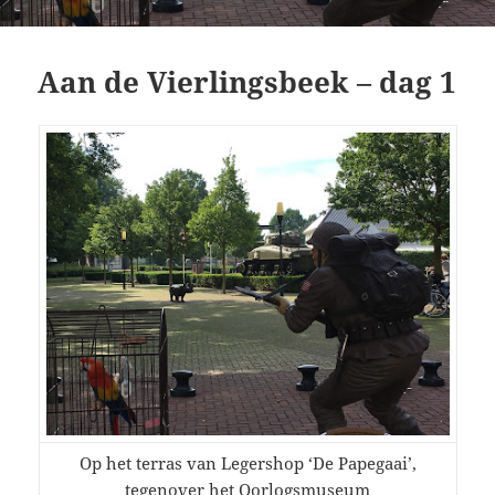
Aan de Vierlingsbeek – dag 1
Op het terras van Legershop ‘De Papegaai’,
tegenover het Oorlogsmuseum