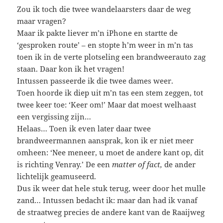
Zou ik toch die twee wandelaarsters daar de weg
maar vragen?
Maar ik pakte liever m’n iPhone en startte de
‘gesproken route’ – en stopte h’m weer in m’n tas
toen ik in de verte plotseling een brandweerauto zag
staan. Daar kon ik het vragen!
Intussen passeerde ik die twee dames weer.
Toen hoorde ik diep uit m’n tas een stem zeggen, tot
twee keer toe: ‘Keer om!’ Maar dat moest welhaast
een vergissing zijn…
Helaas… Toen ik even later daar twee
brandweermannen aansprak, kon ik er niet meer
omheen: ‘Nee meneer, u moet de andere kant op, dit
is richting Venray.’ De een
matter of fact,
de ander
lichtelijk geamuseerd.
Dus ik weer dat hele stuk terug, weer door het mulle
zand… Intussen bedacht ik: maar dan had ik vanaf
de straatweg precies de andere kant van de Raaijweg