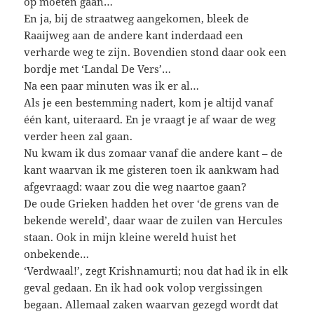
op moeten gaan…
En ja, bij de straatweg aangekomen, bleek de
Raaijweg aan de andere kant inderdaad een
verharde weg te zijn. Bovendien stond daar ook een
bordje met ‘Landal De Vers’…
Na een paar minuten was ik er al…
Als je een bestemming nadert, kom je altijd vanaf
één kant, uiteraard. En je vraagt je af waar de weg
verder heen zal gaan.
Nu kwam ik dus zomaar vanaf die andere kant – de
kant waarvan ik me gisteren toen ik aankwam had
afgevraagd: waar zou die weg naartoe gaan?
De oude Grieken hadden het over ‘de grens van de
bekende wereld’, daar waar de zuilen van Hercules
staan. Ook in mijn kleine wereld huist het
onbekende…
‘Verdwaal!’, zegt Krishnamurti; nou dat had ik in elk
geval gedaan. En ik had ook volop vergissingen
begaan. Allemaal zaken waarvan gezegd wordt dat