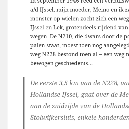
In september 1946 reed een verhuis
a/d IJssel, mijn moeder, Meino en ik z
monster op wielen zocht zich een weg
IJssel en Lek, grotendeels rijdend van
wegen. De N210, die dwars door de p
palen staat, moest toen nog aangeleg
weg N228 bestond toen al – een weg me
bewogen geschiedenis…
De eerste 3,5 km van de N228, va
Hollandse IJssel, gaat over de Me
aan de zuidzijde van de Hollandse
Stolwijkersluis, enkele honderde