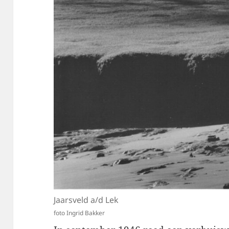
Jaarsveld a/d Lek
foto Ingrid Bakker