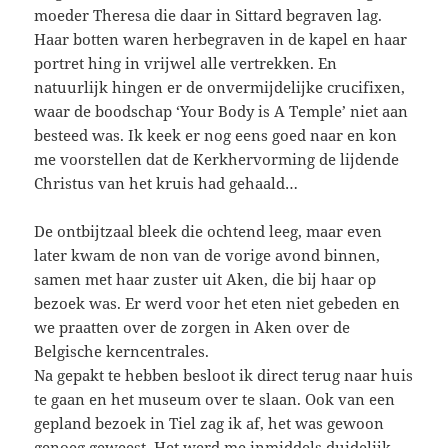
moeder Theresa die daar in Sittard begraven lag.
Haar botten waren herbegraven in de kapel en haar
portret hing in vrijwel alle vertrekken. En
natuurlijk hingen er de onvermijdelijke crucifixen,
waar de boodschap ‘Your Body is A Temple’ niet aan
besteed was. Ik keek er nog eens goed naar en kon
me voorstellen dat de Kerkhervorming de lijdende
Christus van het kruis had gehaald…
De ontbijtzaal bleek die ochtend leeg, maar even
later kwam de non van de vorige avond binnen,
samen met haar zuster uit Aken, die bij haar op
bezoek was. Er werd voor het eten niet gebeden en
we praatten over de zorgen in Aken over de
Belgische kerncentrales.
Na gepakt te hebben besloot ik direct terug naar huis
te gaan en het museum over te slaan. Ook van een
gepland bezoek in Tiel zag ik af, het was gewoon
genoeg geweest. Het werd me inmiddels duidelijk