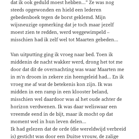
dat ik ook geduld moest hebben…” Ze was nog
steeds opgewonden en hield een lederen
gebedenboek tegen de borst geklemd. Mijn
wijsneuzige opmerking dat je toch maar jezelf
moest zien te redden, werd weggewimpeld –
misschien had ik zelf wel tot Maarten gebeden…
Van uitputting ging ik vroeg naar bed. Toen ik
middenin de nacht wakker werd, drong het tot me
door dat dit de overnachting was waar Maarten me
in m’n droom in zekere zin heengeleid had… En ik
vroeg me af wat de betekenis kon zijn. Ik was
midden in een ramp in een klooster beland,
misschien wel daardoor was al het oude achter de
horizon verdwenen. Ik was daar weliswaar een
vreemde eend in de bijt, maar ik mocht op dat
moment wel in hun leven delen…
Ik had gelezen dat de orde (die wereldwijd verbreid
is) gesticht was door een Duitse vrouw, de zalige