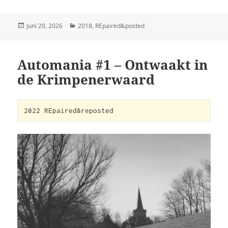
Geplaatst
Categorieën
juni 20, 2026
2018
,
REpaired&posted
op
Automania #1 – Ontwaakt in
de Krimpenerwaard
2022 REpaired&reposted