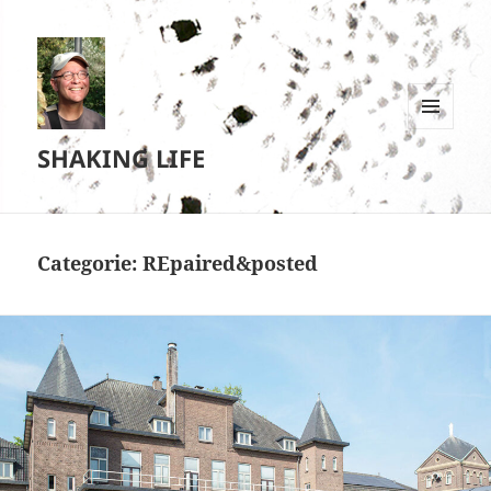
MENU
SHAKING LIFE
EN
WIDGETS
Categorie:
REpaired&posted