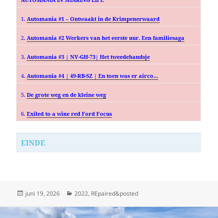
1.
Automania #1 – Ontwaakt in de Krimpenerwaard
2.
Automania #2 Werkers van het eerste uur. Een familiesaga
3.
Automania #3 | NV-GH-73| Het tweedehandsje
4.
Automania #4 | 49-RB-SZ | En toen was er airco…
5.
De grote weg en de kleine weg
6.
Exiled to a wine red Ford Focus
EINDE
Geplaatst
Categorieën
juni 19, 2026
2022
,
REpaired&posted
op