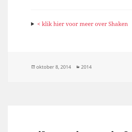
<
klik hier voor meer over Shaken
Geplaatst
Categorieën
oktober 8, 2014
2014
op