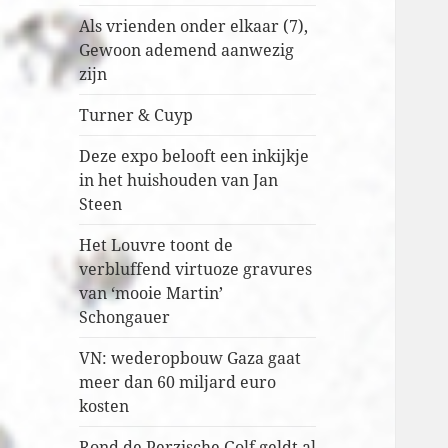
Als vrienden onder elkaar (7),
Gewoon ademend aanwezig
zijn
Turner & Cuyp
Deze expo belooft een inkijkje
in het huishouden van Jan
Steen
Het Louvre toont de
verbluffend virtuoze gravures
van ‘mooie Martin’
Schongauer
VN: wederopbouw Gaza gaat
meer dan 60 miljard euro
kosten
Rond de Perzische Golf geldt al