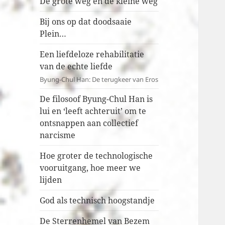
De grote weg en de kleine weg
Bij ons op dat doodsaaie
Plein…
Een liefdeloze rehabilitatie
van de echte liefde
Byung-Chul Han: De terugkeer van Eros
De filosoof Byung-Chul Han is
lui en ‘leeft achteruit’ om te
ontsnappen aan collectief
narcisme
Hoe groter de technologische
vooruitgang, hoe meer we
lijden
God als technisch hoogstandje
De Sterrenhemel van Bezem