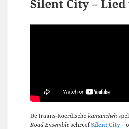
Silent City – Lie
De Iraans-Koerdische
kamancheh
spel
Road Ensemble
schreef
Silent City
– 