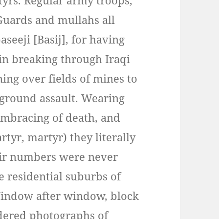
Guards and mullahs all
seeji [Basij], for having
in breaking through Iraqi
ning over fields of mines to
 ground assault. Wearing
embracing of death, and
tyr, martyr) they literally
eir numbers were never
e residential suburbs of
 Window after window, block
rdered photographs of