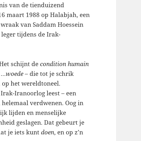
nis van de tienduizend
 16 maart 1988 op Halabjah, een
de wraak van Saddam Hoessein
leger tijdens de Irak-
Het schijnt de
condition humain
: …
woede
– die tot je schrik
 op het wereldtoneel.
Irak-Iranoorlog leest – een
en helemaal verdwenen. Oog in
jk lijden en menselijke
heid geslagen. Dat gebeurt je
at je iets kunt
doen
, en op z’n