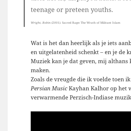
teenage or preteen youths.
Wright, Robin (2001).
Sacred Rage: The Wrath of Militant Islam
Wat is het dan heerlijk als je iets aa
en uitgelatenheid schenkt – en je de k
Muziek kan je dat geven, mij althans 
maken.
Zoals de vreugde die ik voelde toen i
Persian Music
Kayhan Kalhor op het 
verwarmende Perzisch-Indiase muzik