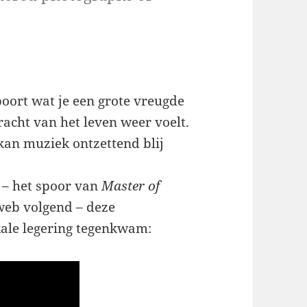
nboort wat je een grote vreugde
racht van het leven weer voelt.
kan muziek ontzettend blij
k – het spoor van
Master of
web volgend – deze
ale legering tegenkwam: