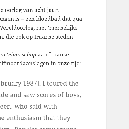
e oorlog van acht jaar,
ongen is – een bloedbad dat qua
ereldoorlog, met ‘menselijke
n, die ook op Iraanse steden
artelaarschap
aan Iraanse
lfmoordaanslagen in onze tijd:
ebruary 1987], I toured the
ide and saw scores of boys,
teen, who said with
ne enthusiasm that they
yrs. Regular army troops,