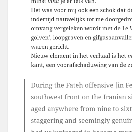
minst
vind
je er iets van.
Het was voor mij ook een schok dat di
indertijd nauwelijks tot me doorgedr
omvang vergeleken wordt met de 1e W
golven’, loopgraven en gifgasaanvalle
waren gericht.
Nieuw element in het verhaal is het
m
kant, een voorafschaduwing van de ze
During the Fateh offensive [in F
southwest front on the Iranian s
aged anywhere from nine to six
staggering and seemingly genui
had volunteered to become mart